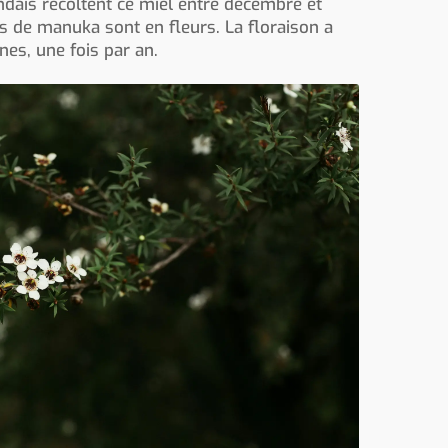
ndais récoltent ce miel entre décembre et
es de manuka sont en fleurs. La floraison a
nes, une fois par an.