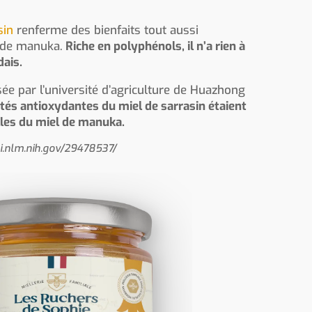
sin
renferme des bienfaits tout aussi
l de manuka.
Riche en polyphénols, il n’a rien à
dais.
sée par l’université d’agriculture de Huazhong
étés antioxydantes du miel de sarrasin étaient
lles du miel de manuka.
bi.nlm.nih.gov/29478537/